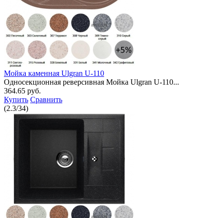
Мойка каменная Ulgran U-110
Односекционная реверсивная Мойка Ulgran U-110...
364.65 руб.
Купить
Сравнить
(
2.3
/
34
)