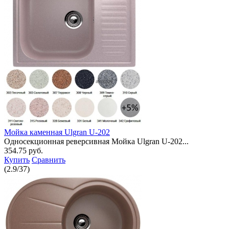
Мойка каменная Ulgran U-202
Односекционная реверсивная Мойка Ulgran U-202...
354.75 руб.
Купить
Сравнить
(
2.9
/
37
)