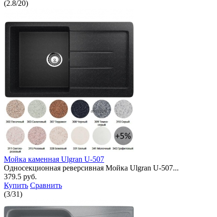
(
2.8
/
20
)
Мойка каменная Ulgran U-507
Односекционная реверсивная Мойка Ulgran U-507...
379.5 руб.
Купить
Сравнить
(
3
/
31
)