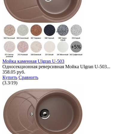
Мойка каменная Ulgran U-503
Односекционная реверсивная Мойка Ulgran U-503...
358.05 руб.
Купить
Сравнить
(
3.3
/
19
)