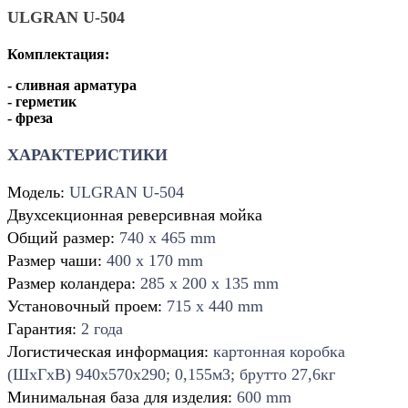
ULGRAN U-504
Комплектация:
- сливная арматура
- герметик
- фреза
ХАРАКТЕРИСТИКИ
Модель:
ULGRAN U-504
Двухсекционная реверсивная мойка
Общий размер:
740 х 465 mm
Размер чаши:
400 х 170 mm
Размер коландера:
285 х 200 х 135 mm
Установочный проем:
715 х 440 mm
Гарантия:
2 года
Логистическая информация:
картонная коробка
(ШхГхВ) 940х570х290; 0,155м3; брутто 27,6кг
Минимальная база для изделия:
600 mm