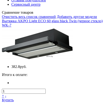
Отзывы покупателей
Сервисный центр
Сравнение товаров
Очистить весь список сравнений
Добавить другие модели
Вытяжка AKPO Light ECO 60 glass black Twin (черное стекло)
WK-7
382.8руб.
Итого к оплате:
+
-
Купить