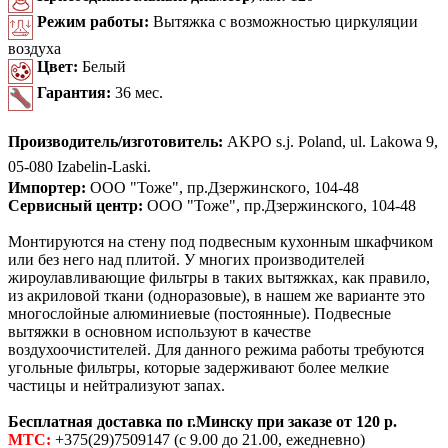
Режим работы:
Вытяжка с возможностью циркуляции
воздуха
Цвет:
Белый
Гарантия:
36 мес.
Производитель/изготовитель:
AKPO s.j. Poland, ul. Lakowa 9,
05-080 Izabelin-Laski.
Импортер:
ООО "Тоже", пр.Дзержинского, 104-48
Сервисный центр:
ООО "Тоже", пр.Дзержинского, 104-48
Монтируются на стену под подвесным кухонным шкафчиком
или без него над плитой. У многих производителей
жироулавливающие фильтры в таких вытяжках, как правило,
из акриловой ткани (одноразовые), в нашем же варианте это
многослойные алюминиевые (постоянные). Подвесные
вытяжки в основном используют в качестве
воздухоочистителей. Для данного режима работы требуются
угольные фильтры, которые задерживают более мелкие
частицы и нейтрализуют запах.
Бесплатная доставка по г.Минску при заказе от 120 р.
МТС:
+375(29)7509147 (с 9.00 до 21.00, ежедневно)