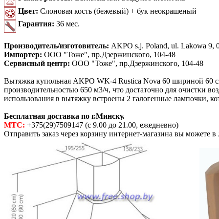
Цвет:
Слоновая кость (бежевый) + бук неокрашеный
Гарантия:
36 мес.
Производитель/изготовитель:
AKPO s.j. Poland, ul. Lakowa 9, 0
Импортер:
ООО "Тоже", пр.Дзержинского, 104-48
Сервисный центр:
ООО "Тоже", пр.Дзержинского, 104-48
Вытяжка купольная AKPO WK-4 Rustica Nova 60 шириной 60 с
производительностью 650 м3/ч, что достаточно для очистки во
использования в вытяжку встроены 2 галогенные лампочки, ко
Бесплатная доставка по г.Минску.
МТС:
+375(29)7509147 (с 9.00 до 21.00, ежедневно)
Отправить заказ через корзину интернет-магазина вы можете в