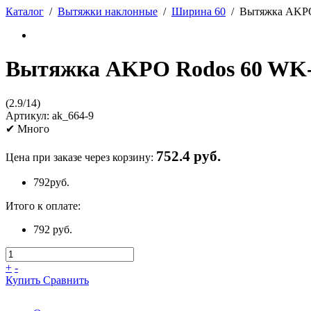
Каталог
/
Вытяжки наклонные
/
Ширина 60
/
Вытяжка AKPO 
Вытяжка AKPO Rodos 60 WK-4
(
2.9
/
14
)
Артикул:
ak_664-9
✔
Много
752.4 руб.
Цена при заказе через корзину:
792
руб.
Итого к оплате:
792 руб.
+
-
Купить
Сравнить