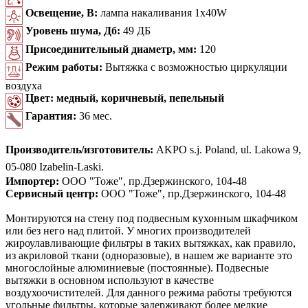
Освещение, В:
лампа накаливания 1x40W
Уровень шума, Дб:
49 ДБ
Присоединительный диаметр, мм:
120
Режим работы:
Вытяжка с возможностью циркуляции
воздуха
Цвет:
медный, коричневый, пепельный
Гарантия:
36 мес.
Производитель/изготовитель:
AKPO s.j. Poland, ul. Lakowa 9,
05-080 Izabelin-Laski.
Импортер:
ООО "Тоже", пр.Дзержинского, 104-48
Сервисный центр:
ООО "Тоже", пр.Дзержинского, 104-48
Монтируются на стену под подвесным кухонным шкафчиком
или без него над плитой. У многих производителей
жироулавливающие фильтры в таких вытяжках, как правило,
из акриловой ткани (одноразовые), в нашем же варианте это
многослойные алюминиевые (постоянные). Подвесные
вытяжки в основном используют в качестве
воздухоочистителей. Для данного режима работы требуются
угольные фильтры, которые задерживают более мелкие