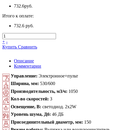
732.6
руб.
Итого к оплате:
732.6 руб.
+
-
Купить
Сравнить
Описание
Комментарии
Управление:
Электронное+пульт
Ширина, мм:
530/600
Производительность, м3/ч:
1050
Кол-во скоростей:
3
Освещение, В:
светодиод. 2x2W
Уровень шума, Дб:
46 ДБ
Присоединительный диаметр, мм:
150
Режим работы:
Вытяжка или воздухоочиститель