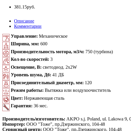
381.15
руб.
Описание
Комментарии
Управление:
Механическое
Ширина, мм:
600
Производительность мотора, м3/ч:
750 (турбина)
Кол-во скоростей:
3
Освещение, В:
светодиод. 2x2W
Уровень шума, Дб:
41 ДБ
Присоединительный диаметр, мм:
120
Режим работы:
Вытяжка или воздухоочиститель
Цвет:
Нержавеющая сталь
Гарантия:
36 мес.
Производитель/изготовитель:
AKPO s.j. Poland, ul. Lakowa 9, 0
Импортер:
ООО "Тоже", пр.Дзержинского, 104-48
Сервисный центр:
ООО "Тоже", пр.Дзержинского, 104-48