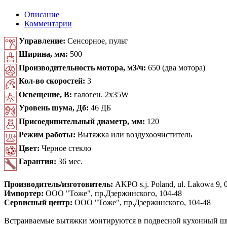
Описание
Комментарии
Управление:
Сенсорное, пульт
Ширина, мм:
500
Производительность мотора, м3/ч:
650 (два мотора)
Кол-во скоростей:
3
Освещение, В:
галоген. 2x35W
Уровень шума, Дб:
46 ДБ
Присоединительный диаметр, мм:
120
Режим работы:
Вытяжка или воздухоочиститель
Цвет:
Черное стекло
Гарантия:
36 мес.
Производитель/изготовитель:
AKPO s.j. Poland, ul. Lakowa 9, 0
Импортер:
ООО "Тоже", пр.Дзержинского, 104-48
Сервисный центр:
ООО "Тоже", пр.Дзержинского, 104-48
Встраиваемые вытяжки монтируются в подвесной кухонный шка