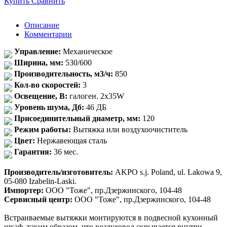
Купить
Сравнить
Описание
Комментарии
Управление:
Механическое
Ширина, мм:
530/600
Производительность, м3/ч:
850
Кол-во скоростей:
3
Освещение, В:
галоген. 2x35W
Уровень шума, Дб:
46 ДБ
Присоединительный диаметр, мм:
120
Режим работы:
Вытяжка или воздухоочиститель
Цвет:
Нержавеющая сталь
Гарантия:
36 мес.
Производитель/изготовитель:
AKPO s.j. Poland, ul. Lakowa 9,
05-080 Izabelin-Laski.
Импортер:
ООО "Тоже", пр.Дзержинского, 104-48
Сервисный центр:
ООО "Тоже", пр.Дзержинского, 104-48
Встраиваемые вытяжки монтируются в подвесной кухонный
шкаф, таким образом, что воздуховод скрывается внутри.