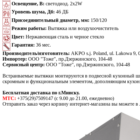
Освещение, В:
светодиод. 2x2W
Уровень шума, Дб:
46 ДБ
Присоединительный диаметр, мм:
150/120
Режим работы:
Вытяжка или воздухоочиститель
Цвет:
Нержавеющая сталь и черное стекло
Гарантия:
36 мес.
Производитель/изготовитель:
AKPO s.j. Poland, ul. Lakowa 9, 0
Импортер:
ООО "Тоже", пр.Дзержинского, 104-48
Сервисный центр:
ООО "Тоже", пр.Дзержинского, 104-48
Встраиваемые вытяжки монтируются в подвесной кухонный шка
скромным и функциональным элементом, дополняющим кухон
Бесплатная доставка по г.Минску.
МТС:
+375(29)7509147 (с 9.00 до 21.00, ежедневно)
Отправить заказ через корзину интернет-магазина вы можете в